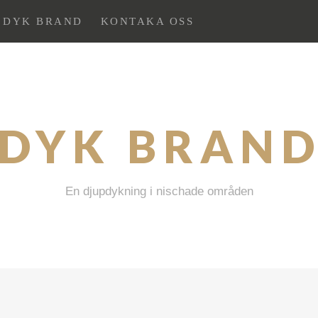
 DYK BRAND
KONTAKA OSS
DYK BRAN
En djupdykning i nischade områden