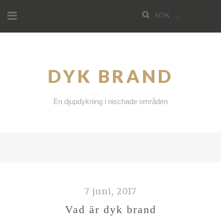
Hoppa
Sök
till
efter:
innehållet
DYK BRAND
En djupdykning i nischade områden
7 juni, 2017
Vad är dyk brand