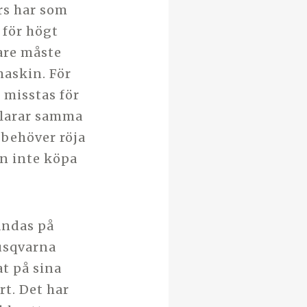
rs har som
 för högt
are måste
askin. För
 misstas för
 klarar samma
behöver röja
an inte köpa
ändas på
Husqvarna
at på sina
rt. Det har