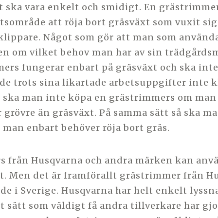
et ska vara enkelt och smidigt. En grästrimme
tsområde att röja bort gräsväxt som vuxit sig
klippare. Något som gör att man som använd
n om vilket behov man har av sin trädgårdsm
ers fungerar enbart på gräsväxt och ska inte
 de trots sina likartade arbetsuppgifter inte
r ska man inte köpa en grästrimmers om man 
 grövre än gräsväxt. På samma sätt så ska m
 man enbart behöver röja bort gräs.
s från Husqvarna och andra märken kan anv
tt. Men det är framförallt grästrimmer från 
de i Sverige. Husqvarna har helt enkelt lyssn
 sätt som väldigt få andra tillverkare har gjo