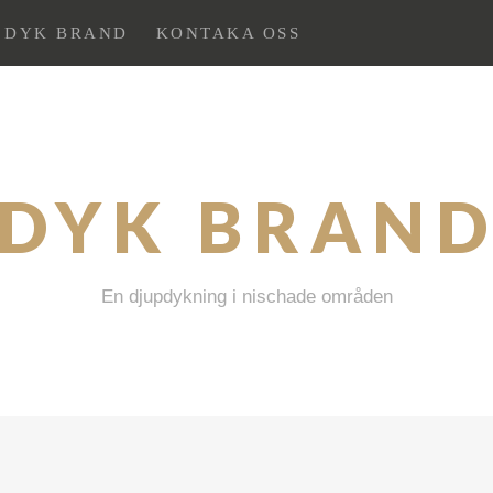
 DYK BRAND
KONTAKA OSS
DYK BRAN
En djupdykning i nischade områden