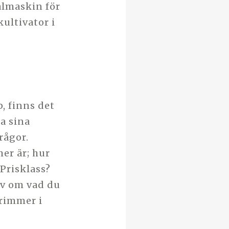
lmaskin för
ultivator i
, finns det
ra sina
rågor.
er är; hur
Prisklass?
lv om vad du
trimmer i