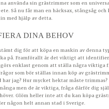
na använda sin grästrimmer som en universa
ete. Så nu får man en häcksax, stångsåg och k
n med hjälp av detta.
FIERA DINA BEHOV
tämt dig för att köpa en maskin av denna typ
ka på. Framförallt är det viktigt att identifie
 görs enklast genom att ställa några viktiga f
rågor som bör ställas innan köp av grästrimm
d har jag? Hur mycket hektar måste trimmas? 
många men de är viktiga, fråga därför dig sjä
höver. Glöm heller inte att du kan köpa gräs
ler någon helt annan stad i Sverige.