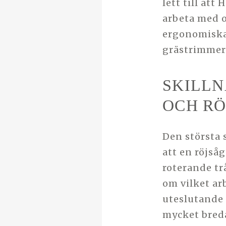
lett till at
arbeta med 
ergonomiska 
grästrimmer
SKILL
OCH RÖ
Den största 
att en röjså
roterande tr
om vilket ar
uteslutande 
mycket bred