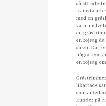
så att arbet
främsta arbe
med en gräs
vara medvete
en grästrimm
en röjsåg då
saker. Därfö
något som är
en röjsåg om
Grästrimmer
likartade sä
som är ledan
kunder på ett