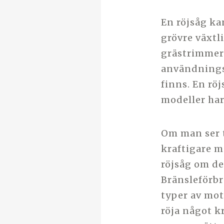
En röjsåg ka
grövre växtl
grästrimmer 
användnings
finns. En rö
modeller har
Om man ser t
kraftigare m
röjsåg om de
Bränsleförbr
typer av mo
röja något kr