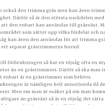
n också den trimma gräs men kan även trimm
ighet. Därför så är den största nackdelen med
att den enbart kan användas till gräsväxt. M
området som sätter upp vilka fördelar och n
jsåg kan även den användas för att trimma grä
 ett separat grästrimmerns huvud.
ill förbrukningen så har en röjsåg ofta en m
otor än en grästrimmers. Därför så ska man i
t enbart är en grästrimmer som behövs.
ukningen är nämligen helt annorlunda då det
torer. Men om man är osäker på om man kom
aftigare än gräsväxt så är en röjsåg det rätta 