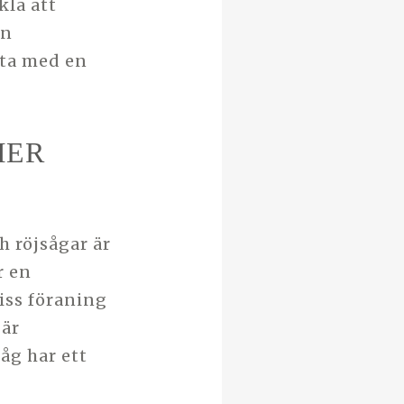
kla att
en
eta med en
MER
 röjsågar är
r en
iss föraning
 är
åg har ett