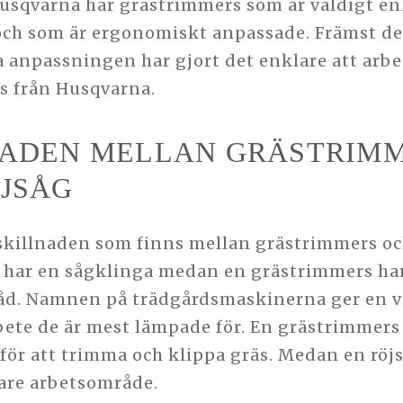
t Husqvarna har grästrimmers som är väldigt en
och som är ergonomiskt anpassade. Främst d
anpassningen har gjort det enklare att arb
s från Husqvarna.
NADEN MELLAN GRÄSTRIM
JSÅG
skillnaden som finns mellan grästrimmers och
g har en sågklinga medan en grästrimmers ha
åd. Namnen på trädgårdsmaskinerna ger en v
bete de är mest lämpade för. En grästrimmers
för att trimma och klippa gräs. Medan en röjs
are arbetsområde.