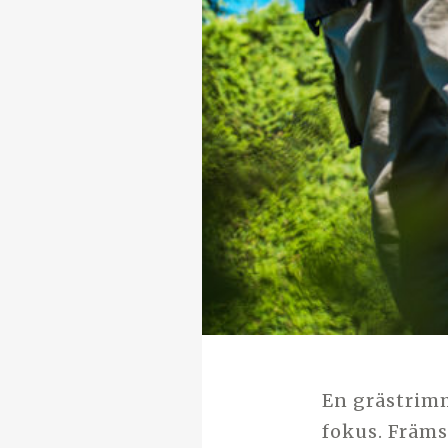
En grästrimm
fokus. Främs