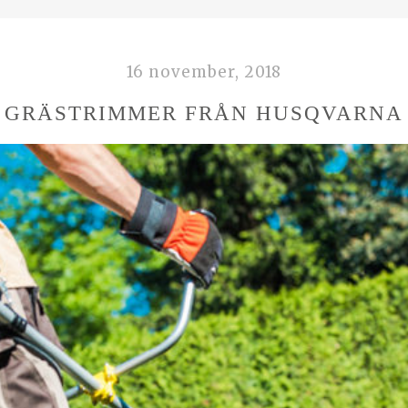
16 november, 2018
GRÄSTRIMMER FRÅN HUSQVARNA
KATEGORIER
BLOGGINLÄGG