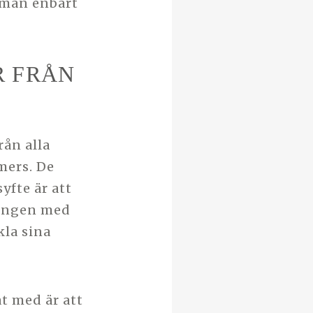
 man enbart
R FRÅN
ån alla
mers. De
yfte är att
ningen med
kla sina
t med är att