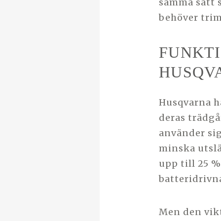
samma sätt s
behöver trim
FUNKTI
HUSQV
Husqvarna ha
deras trädg
använder sig 
minska utsl
upp till 25 %
batteridrivn
Men den vikt