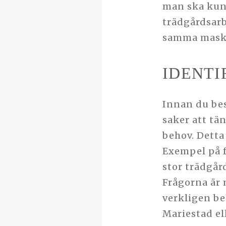
man ska kun
trädgårdsarb
samma maski
IDENTI
Innan du bes
saker att tän
behov. Detta
Exempel på f
stor trädgår
Frågorna är 
verkligen be
Mariestad el