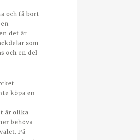
a och få bort
 en
en det är
ackdelar som
s och en del
ycket
nte köpa en
 är olika
mer behöva
valet. På