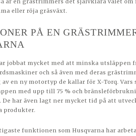
å är en grästrimmers det självklara valet om
ma eller röja gräsväxt.
ONER PÅ EN GRÄSTRIMME
ARNA
r jobbat mycket med att minska utsläppen fr
årdsmaskiner och så även med deras grästrim
av en ny motortyp de kallar för X-Torq. Vars s
äppen med upp till 75 % och bränsleförbruk
. De har även lagt ner mycket tid på att utvec
a produkter.
igaste funktionen som Husqvarna har arbeta