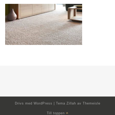
Drivs med
WordPress
|
Tema Zillah av
Themeisle
Till toppen