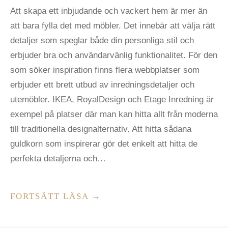
Att skapa ett inbjudande och vackert hem är mer än
att bara fylla det med möbler. Det innebär att välja rätt
detaljer som speglar både din personliga stil och
erbjuder bra och användarvänlig funktionalitet. För den
som söker inspiration finns flera webbplatser som
erbjuder ett brett utbud av inredningsdetaljer och
utemöbler. IKEA, RoyalDesign och Etage Inredning är
exempel på platser där man kan hitta allt från moderna
till traditionella designalternativ. Att hitta sådana
guldkorn som inspirerar gör det enkelt att hitta de
perfekta detaljerna och…
”INREDNING
FORTSÄTT LÄSA
→
OCH
UTEMÖBLER