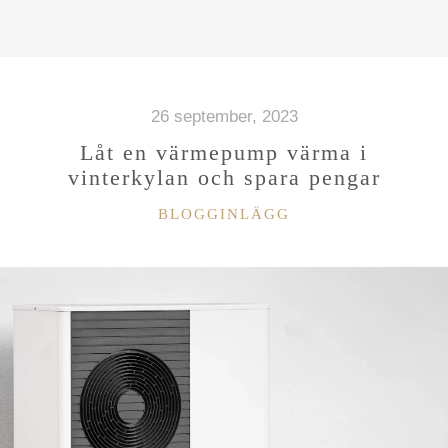
FÖR
EN
SVENSK
SOMMAR”
26 september, 2023
Låt en värmepump värma i
vinterkylan och spara pengar
KATEGORIER
BLOGGINLÄGG