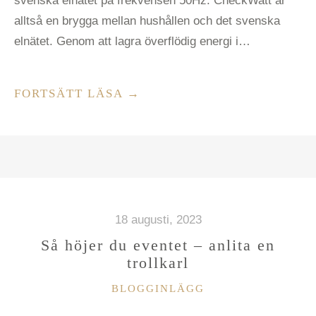
svenska elnätet på frekvensen 50Hz. CheckWatt är
alltså en brygga mellan hushållen och det svenska
elnätet. Genom att lagra överflödig energi i…
”CHECKWATT:
FORTSÄTT LÄSA
→
FRAMTIDENS
ENERGI
I
SVENSKA
HEM
OCH
18 augusti, 2023
EN
Så höjer du eventet – anlita en
INVESTERING
trollkarl
VÄRD
KATEGORIER
BLOGGINLÄGG
ATT