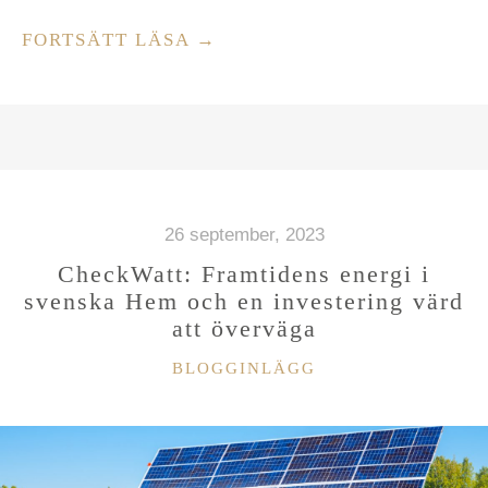
”LÅT
FORTSÄTT LÄSA
→
EN
VÄRMEPUMP
VÄRMA
I
VINTERKYLAN
OCH
26 september, 2023
SPARA
CheckWatt: Framtidens energi i
PENGAR”
svenska Hem och en investering värd
att överväga
KATEGORIER
BLOGGINLÄGG