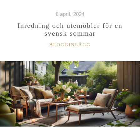
8 april, 2024
Inredning och utemöbler för en
svensk sommar
KATEGORIER
BLOGGINLÄGG