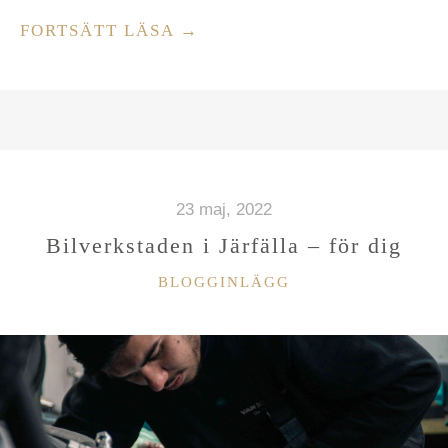
”FORMSPRUTNING
FORTSÄTT LÄSA
→
SKAPAR
MÖJLIGHETER”
23 maj, 2022
Bilverkstaden i Järfälla – för dig
KATEGORIER
BLOGGINLÄGG