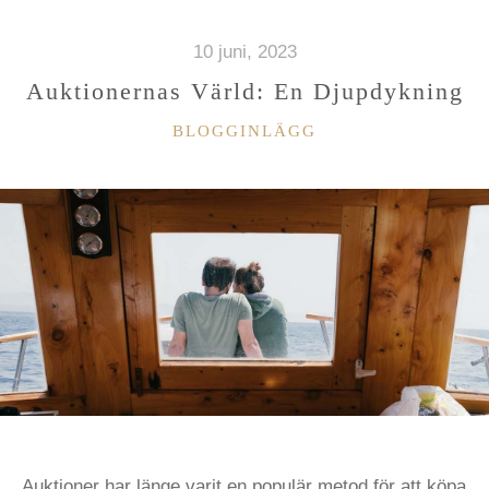
ÄR
EXPERTERNA”
10 juni, 2023
Auktionernas Värld: En Djupdykning
KATEGORIER
BLOGGINLÄGG
Auktioner har länge varit en populär metod för att köpa