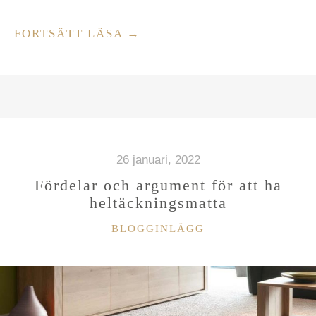
”BILVERKSTADEN
FORTSÄTT LÄSA
→
I
JÄRFÄLLA
–
FÖR
DIG”
26 januari, 2022
Fördelar och argument för att ha
heltäckningsmatta
KATEGORIER
BLOGGINLÄGG