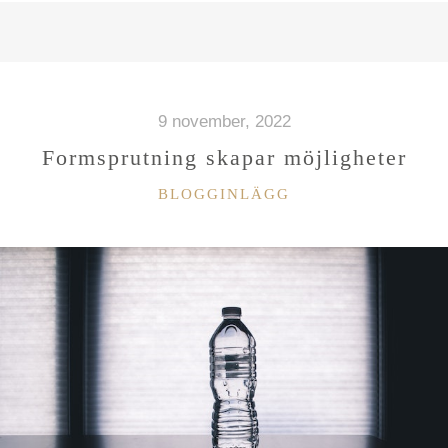
DJUPDYKNING”
9 november, 2022
Formsprutning skapar möjligheter
KATEGORIER
BLOGGINLÄGG