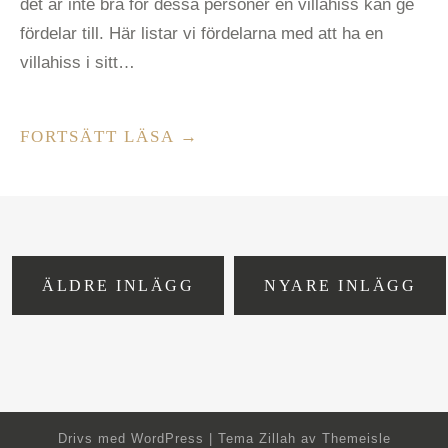
det är inte bra för dessa personer en villahiss kan ge
fördelar till. Här listar vi fördelarna med att ha en
villahiss i sitt…
”FÖRDELAR
FORTSÄTT LÄSA
→
MED
ATT
HA
EN
INLÄGGSNAVIGERING
VILLAHISS”
ÄLDRE INLÄGG
NYARE INLÄGG
Drivs med
WordPress
|
Tema Zillah av
Themeisle