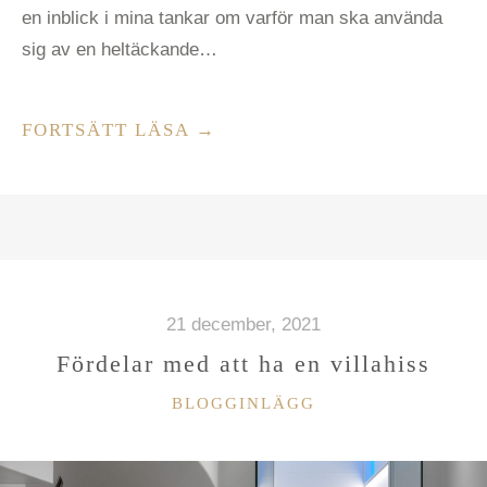
en inblick i mina tankar om varför man ska använda
sig av en heltäckande…
”FÖRDELAR
FORTSÄTT LÄSA
→
OCH
ARGUMENT
FÖR
ATT
HA
HELTÄCKNINGSMATTA”
21 december, 2021
Fördelar med att ha en villahiss
KATEGORIER
BLOGGINLÄGG