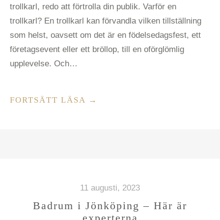
trollkarl, redo att förtrolla din publik. Varför en
trollkarl? En trollkarl kan förvandla vilken tillställning
som helst, oavsett om det är en födelsedagsfest, ett
företagsevent eller ett bröllop, till en oförglömlig
upplevelse. Och…
”SÅ
FORTSÄTT LÄSA
→
HÖJER
DU
EVENTET
–
ANLITA
EN
11 augusti, 2023
TROLLKARL”
Badrum i Jönköping – Här är
experterna