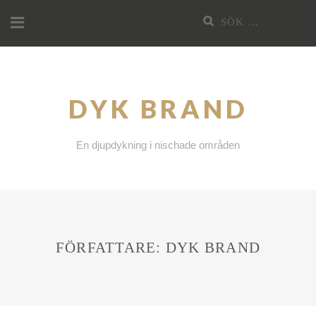
Hoppa
Sök
till
efter:
innehållet
DYK BRAND
En djupdykning i nischade områden
FÖRFATTARE:
DYK BRAND