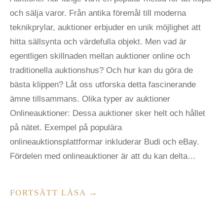
och sälja varor. Från antika föremål till moderna
teknikprylar, auktioner erbjuder en unik möjlighet att
hitta sällsynta och värdefulla objekt. Men vad är
egentligen skillnaden mellan auktioner online och
traditionella auktionshus? Och hur kan du göra de
bästa klippen? Låt oss utforska detta fascinerande
ämne tillsammans. Olika typer av auktioner
Onlineauktioner: Dessa auktioner sker helt och hållet
på nätet. Exempel på populära
onlineauktionsplattformar inkluderar Budi och eBay.
Fördelen med onlineauktioner är att du kan delta…
”AUKTIONERNAS
FORTSÄTT LÄSA
→
VÄRLD:
EN